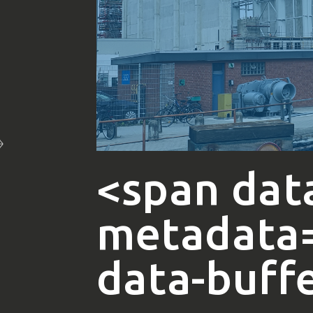
<span dat
metadata
data-buff