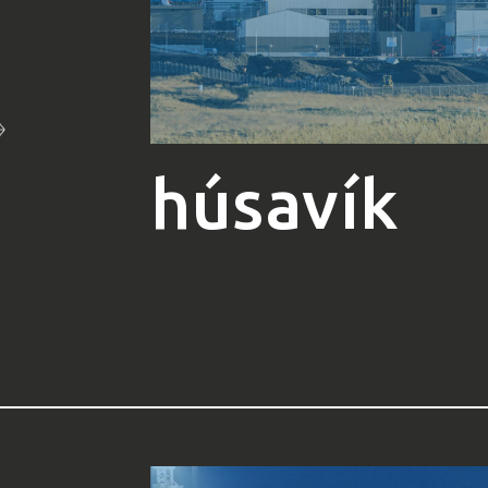
húsavík