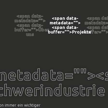
<span data-
<span data-
<span da
metadata="
">
metadata="
">
metadata
<span data-
<span data-
<span da
buffer="
">Über
buffer="
">Projekte
buffer="
"
uns
metadata="
"><
chwerindustrie
hon immer ein wichtiger