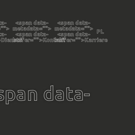
ta-
<span data-
<span data-
="
">
metadata="
">
metadata="
">
PL
ta-
<span data-
<span data-
>Dienste
buffer="
">Kontakt
buffer="
">Karriere
span data-