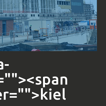
a-
="
"><span
er="
">kiel