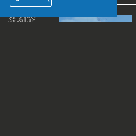
kolejny
projekt
przemysł
ciężki
/
belgia
oostrozebeke