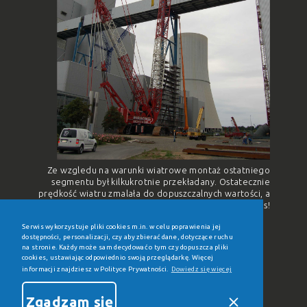
Ze wzgledu na warunki wiatrowe montaż ostatniego
segmentu był kilkukrotnie przekładany. Ostatecznie
prędkość wiatru zmalała do dopuszczalnych wartości, a
estakada 2UEY połączyła bloki Q i R. Sukces!
Serwis wykorzystuje pliki cookies m.in. w celu poprawienia jej
dostępności, personalizacji, czy aby zbierać dane, dotyczące ruchu
na stronie. Każdy może sam decydować o tym czy dopuszcza pliki
cookies, ustawiając odpowiednio swoją przeglądarkę. Więcej
informacji znajdziesz w Polityce Prywatności.
Dowiedz się więcej
Zgadzam się